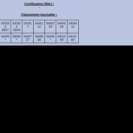
Certification RIAJ :
-
Classement journalier :
03/29
03/30
03/31
04/01
04/02
04/03
04/04
3
3
7
12
20
26
11
6857
4554
04/05
04/06
04/07
04/08
04/09
04/10
04/11
*
*
27
38
*
49
40