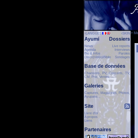
> M
›LANGUES
›SKIN
Ayumi
Dossiers
News
Live reports
Agenda
Interviews
Bio & Infos
Paroles
Disco|Vidéo|Biblio
Sondages
Base de données
Chansons, PV, Concerts, TV,
CM, Prix, Ventes, ...
Galeries
Captures, Magazines, Photos,
Ayupans...
Site
Livre d'or
A propos
Liens
Partenaires