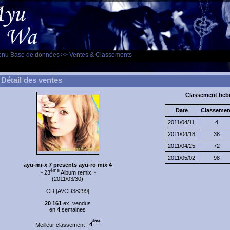
enu Base de données
>> Ventes & Classements
Détail des ventes
Classement heb
Date
Classemen
2011/04/11
4
2011/04/18
38
2011/04/25
72
2011/05/02
98
ayu-mi-x 7 presents ayu-ro mix 4
ème
~ 23
Album remix ~
(2011/03/30)
CD [AVCD38299]
20 161
ex. vendus
en
4
semaines
ème
Meilleur classement :
4