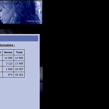
~ Connexion ~
domadaire :
t
Ventes
Total
14 585
14 585
3 113
17 698
1 589
19 287
874
20 161