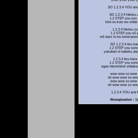
SO 1.2.3.4 YOU an
SO 1.2.3.4 hitotsu
1.2 STEP you sou 
kimi no koto wo shitte 
1.2.3.4 hitotsu z
1.2 STEP you sô y
mô dare ni mo tomeraren
SO 1.2.3.4 itsu ka
1.2 STEP you sono
yokubari ni natteku ata
1.2.3.4 itsu kara
1.2 STEP you sono
egao hitorishime shitak
wow wow so wow
oh wow wow so wo
wow wow so wow
oh wow wow so wo
1.2.3.4 YOU and
Romajisation :
S