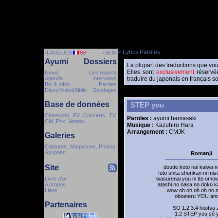
> Lyrics Paroles
›LANGUES
›SKIN
Ayumi
Dossiers
La plupart des traductions que vou
Elles sont
exclusivement
réservée
News
Live reports
Agenda
Interviews
traduire du japonais en français so
Bio & Infos
Paroles
Disco|Vidéo|Biblio
Sondages
Base de données
STEP you
Chansons, PV, Concerts, TV,
Paroles :
ayumi hamasaki
CM, Prix, Ventes, ...
Musique :
Kazuhiro Hara
Arrangement :
CMJK
Galeries
Captures, Magazines, Photos,
Ayupans...
Romanji
Site
doutte koto nai kaiwa no
futo shita shunkan ni mi
Livre d'or
wasurenai you ni tte om
A propos
atashi no naka no doko k
Liens
wow oh oh oh oh no 
oboeteru YOU an
Partenaires
SO 1.2.3.4 hitotsu
1.2 STEP you sô y