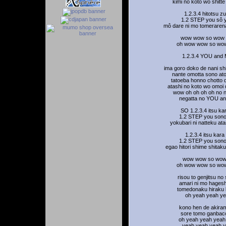
kimi no koto wo shitte 
1.2.3.4 hitotsu z
1.2 STEP you sô y
mô dare ni mo tomeraren
wow wow so wow
oh wow wow so wo
1.2.3.4 YOU and
ima goro doko de nani shi
nante omotta sono ato
tatoeba honno chotto d
atashi no koto wo omoi d
wow oh oh oh oh no 
negatta no YOU a
SO 1.2.3.4 itsu ka
1.2 STEP you sono
yokubari ni natteku ata
1.2.3.4 itsu kara
1.2 STEP you sono
egao hitori shime shitak
wow wow so wow
oh wow wow so wo
risou to genjitsu no
amari ni mo hagesh
tomedonaku hiraku 
oh yeah yeah y
kono hen de akira
sore tomo ganbac
oh yeah yeah yeah
yeah yeah yeah 