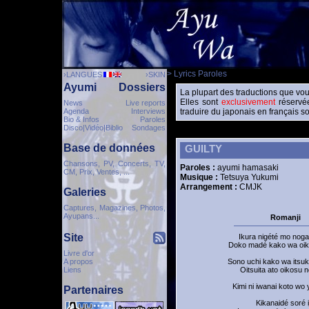
> Lyrics Paroles
›LANGUES
›SKIN
Ayumi
Dossiers
La plupart des traductions que vou
Elles sont
exclusivement
réservée
News
Live reports
Agenda
Interviews
traduire du japonais en français so
Bio & Infos
Paroles
Disco|Vidéo|Biblio
Sondages
Base de données
GUILTY
Chansons, PV, Concerts, TV,
Paroles :
ayumi hamasaki
CM, Prix, Ventes, ...
Musique :
Tetsuya Yukumi
Arrangement :
CMJK
Galeries
Captures, Magazines, Photos,
Ayupans...
Romanji
Site
Ikura nigété mo noga
Doko madé kako wa oik
Livre d'or
A propos
Sono uchi kako wa itsuk
Liens
Oitsuita ato oikosu 
Kimi ni iwanai koto wo 
Partenaires
Kikanaidé soré i