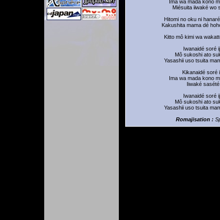
Ima wa mada kono 
Miésuita iiwaké wo 
Hitomi no oku ni hanar
Kakushita mama dé hoh
Kitto mô kimi wa wakat
Iwanaidé soré i
Mô sukoshi ato su
Yasashii uso tsuita mam
Kikanaidé soré i
Ima wa mada kono 
Iiwaké sasété
Iwanaidé soré i
Mô sukoshi ato su
Yasashii uso tsuita mam
Romajisation :
S