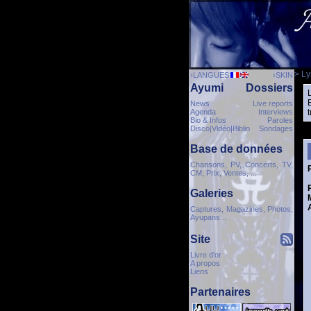
> Ly
›LANGUES
›SKIN
Ayumi
Dossiers
News
Live reports
Agenda
Interviews
Bio & Infos
Paroles
Disco|Vidéo|Biblio
Sondages
Base de données
Chansons, PV, Concerts, TV,
CM, Prix, Ventes, ...
Galeries
Captures, Magazines, Photos,
Ayupans...
Site
Livre d'or
A propos
Liens
Partenaires