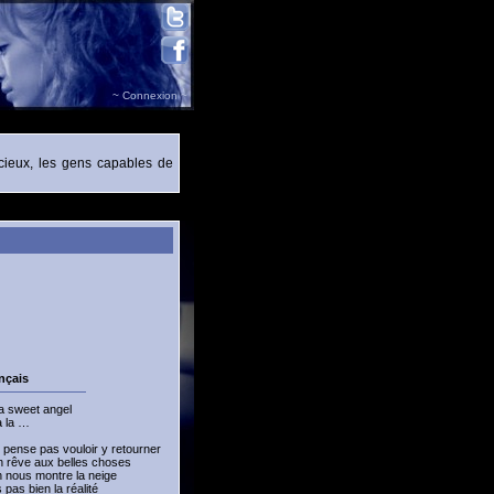
~ Connexion ~
écieux, les gens capables de
nçais
a sweet angel
a la …
e pense pas vouloir y retourner
n rêve aux belles choses
 nous montre la neige
pas bien la réalité