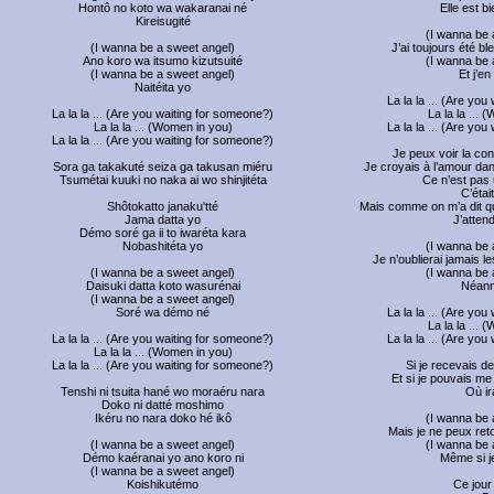
Hontô no koto wa wakaranai né
Elle est bi
Kireisugité
(I wanna be 
(I wanna be a sweet angel)
J’ai toujours été b
Ano koro wa itsumo kizutsuité
(I wanna be 
(I wanna be a sweet angel)
Et j’en
Naitéita yo
La la la ... (Are yo
La la la ... (Are you waiting for someone?)
La la la ...
La la la ... (Women in you)
La la la ... (Are yo
La la la ... (Are you waiting for someone?)
Je peux voir la cons
Sora ga takakuté seiza ga takusan miéru
Je croyais à l’amour da
Tsumétai kuuki no naka ai wo shinjitéta
Ce n’est pas 
C’étai
Shôtokatto janaku'tté
Mais comme on m’a dit q
Jama datta yo
J’atten
Démo soré ga ii to iwaréta kara
Nobashitéta yo
(I wanna be 
Je n’oublierai jamais l
(I wanna be a sweet angel)
(I wanna be 
Daisuki datta koto wasurénai
Néan
(I wanna be a sweet angel)
Soré wa démo né
La la la ... (Are yo
La la la ...
La la la ... (Are you waiting for someone?)
La la la ... (Are yo
La la la ... (Women in you)
La la la ... (Are you waiting for someone?)
Si je recevais de
Et si je pouvais me
Tenshi ni tsuita hané wo moraéru nara
Où ir
Doko ni datté moshimo
Ikéru no nara doko hé ikô
(I wanna be 
Mais je ne peux ret
(I wanna be a sweet angel)
(I wanna be 
Démo kaéranai yo ano koro ni
Même si je
(I wanna be a sweet angel)
Koishikutémo
Ce jour 