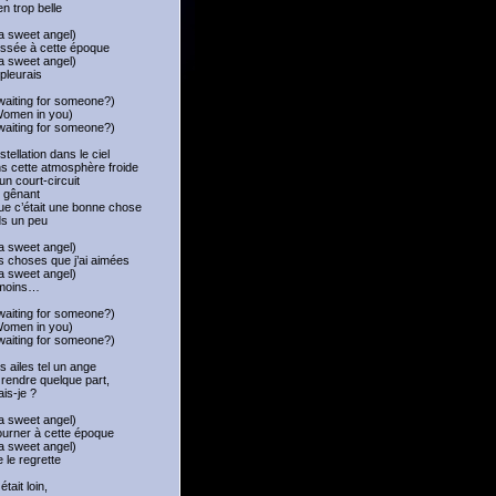
en trop belle
a sweet angel)
lessée à cette époque
a sweet angel)
 pleurais
u waiting for someone?)
 (Women in you)
u waiting for someone?)
tellation dans le ciel
ns cette atmosphère froide
un court-circuit
t gênant
ue c’était une bonne chose
ds un peu
a sweet angel)
es choses que j’ai aimées
a sweet angel)
moins…
u waiting for someone?)
 (Women in you)
u waiting for someone?)
s ailes tel un ange
 rendre quelque part,
ais-je ?
a sweet angel)
ourner à cette époque
a sweet angel)
 le regrette
était loin,