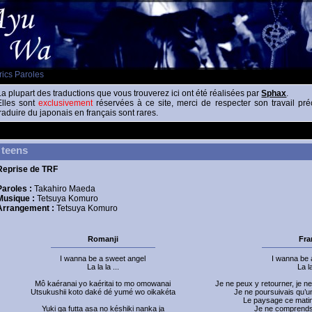
rics Paroles
La plupart des traductions que vous trouverez ici ont été réalisées par
Sphax
.
Elles sont
exclusivement
réservées à ce site, merci de respecter son travail pr
traduire du japonais en français sont rares.
teens
Reprise de TRF
Paroles :
Takahiro Maeda
Musique :
Tetsuya Komuro
Arrangement :
Tetsuya Komuro
Romanji
Fra
I wanna be a sweet angel
I wanna be 
La la la ...
La l
Mô kaéranai yo kaéritai to mo omowanai
Je ne peux y retourner, je n
Utsukushii koto daké dé yumé wo oikakéta
Je ne poursuivais qu’u
Le paysage ce matin
Yuki ga futta asa no késhiki nanka ja
Je ne comprends 