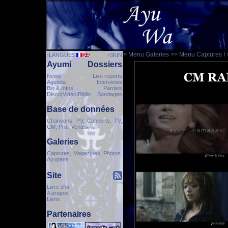
> Menu Galeries
>> Menu Captures I
›LANGUES
›SKIN
Ayumi
Dossiers
News
Live reports
Agenda
Interviews
Bio & Infos
Paroles
Disco|Vidéo|Biblio
Sondages
Base de données
Chansons, PV, Concerts, TV,
CM, Prix, Ventes, ...
Galeries
Captures, Magazines, Photos,
Ayupans...
Site
Livre d'or
A propos
Liens
Partenaires