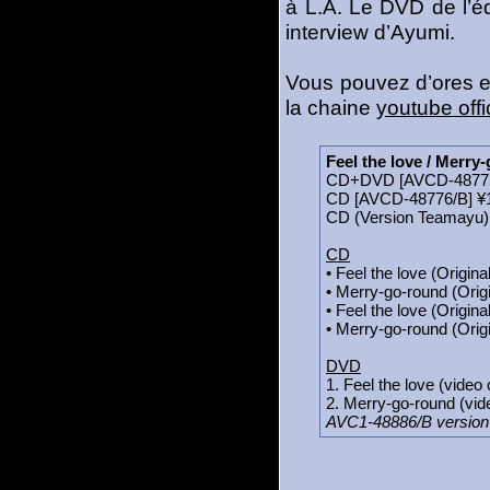
à L.A. Le DVD de l’éd
interview d’Ayumi.
Vous pouvez d’ores et
la chaine
youtube offi
Feel the love / Merry
CD+DVD [AVCD-48775
CD [AVCD-48776/B] ¥
CD (Version Teamayu)
CD
• Feel the love (Origina
• Merry-go-round (Orig
• Feel the love (Origina
• Merry-go-round (Origi
DVD
1. Feel the love (video c
2. Merry-go-round (vide
AVC1-48886/B version T