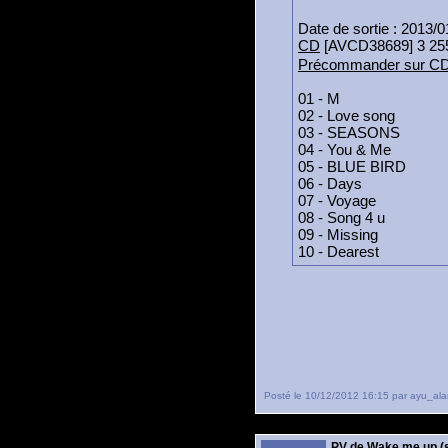
Date de sortie : 2013/0
CD
[AVCD38689] 3 25
Précommander sur C
01 - M
02 - Love song
03 - SEASONS
04 - You & Me
05 - BLUE BIRD
06 - Days
07 - Voyage
08 - Song 4 u
09 - Missing
10 - Dearest
Posté le 10/12/2012 16:15 par ayu_ala
PV de Wake me up (s