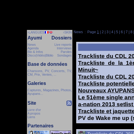
News
: Page
1
|
2
|
3
|
4
|
5
|
6
|
7
|
8
›LANGUES
›SKIN
Ayumi
Dossiers
News
Live reports
Agenda
Interviews
Bio & Infos
Paroles
Trackliste du CDL 2
Disco|Vidéo|Biblio
Sondages
Trackliste de la 
Base de données
Minuit~
Chansons, PV, Concerts, TV,
CM, Prix, Ventes, ...
Trackliste du CDL 2
Trackliste potentiel
Galeries
Nouveaux AYUPANS 
Captures, Magazines, Photos,
Ayupans...
Le 51ème single ann
Site
a-nation 2013 setlis
Trackliste et jaque
Livre d'or
A propos
PV de Wake me up (s
Liens
Partenaires