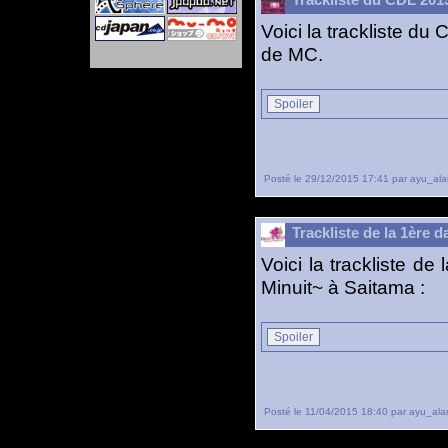
Trackliste du CDL 201
Voici la trackliste du
de MC.
Spoiler
Posté le 29/12/2015 17:41 par ayu_ala
Trackliste de la 1ère
Voici la trackliste 
Minuit~ à Saitama :
Spoiler
Posté le 11/04/2015 18:40 par ayu_ala