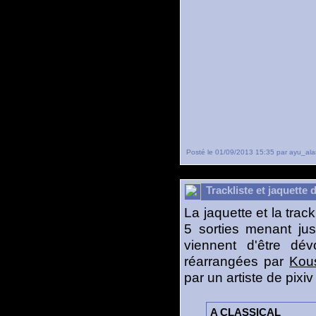
Posté le 01/09/2013 15:35 par ayu_ala
Trackliste et jaquett
La jaquette et la tra
5 sorties menant ju
viennent d'être dév
réarrangées par
Kou
par un artiste de pixiv
A CLASSICAL