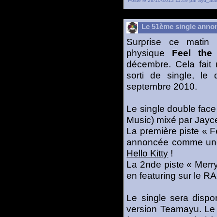
Posté le 28/10/2013 11:49 par ayu_ala
Le 51ème single annon
Surprise ce matin :
physique
Feel the
décembre. Cela fait
sorti de single, le 
septembre 2010.
Le single double face
Music) mixé par Jayc
La première piste « 
annoncée comme une 
Hello Kitty
!
La 2nde piste « Merr
en featuring sur le RA
Le single sera dis
version Teamayu. Le