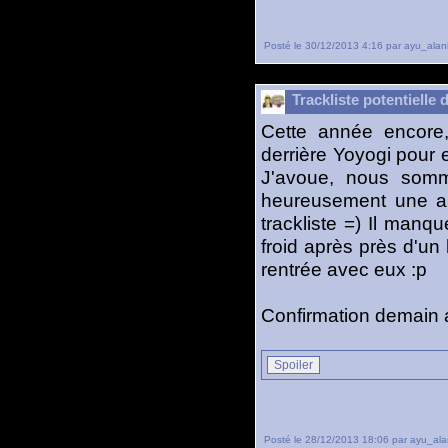
Posté le 30/12/2013 4:16 par ayu_alan
Trackliste potentielle
Cette année encore,
derrière Yoyogi pour 
J'avoue, nous somme
heureusement une ami
trackliste =) Il ma
froid après près d'un 
rentrée avec eux :p
Confirmation demain a
Spoiler
Posté le 28/12/2013 18:06 par ayu_ala