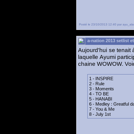
Posté le 23/10/2013 12:40 par ayu_ala
a-nation 2013 setlist 
Aujourd'hui se tenait 
laquelle Ayumi partici
chaine WOWOW. Voici 
1 - INSPIRE
2 - Rule
3 - Moments
4 - TO BE
5 - HANABI
6 - Medley : Greatful 
7 - You & Me
8 - July 1st