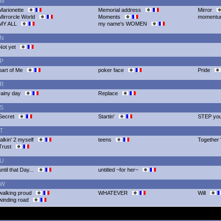
M
Marionette
Memorial address
Mirror
Mirrorcle World
Moments
moment
MY ALL
my name's WOMEN
N
Not yet
P
part of Me
poker face
Pride
R
rainy day
Replace
S
Secret
Startin'
STEP y
T
talkin' 2 myself
teens
Together
Trust
U
until that Day...
untitled ~for her~
W
walking proud
WHATEVER
Will
winding road