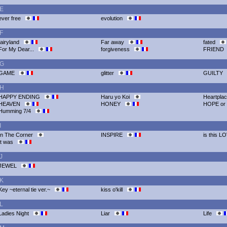
E
ever free
evolution
F
fairyland
Far away
fated
For My Dear...
forgiveness
FRIEN
G
GAME
glitter
GUILTY
H
HAPPY ENDING
Haru yo Koi
Heartpl
HEAVEN
HONEY
HOPE or
Humming 7/4
I
In The Corner
INSPIRE
is this 
It was
J
JEWEL
K
Key ~eternal tie ver.~
kiss o'kill
L
Ladies Night
Liar
Life