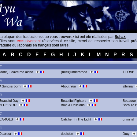
La plupart des traductions que vous trouverez ici ont été réalisées par
Sphax
.
Elles sont
exclusivement
réservées à ce site, merci de respecter son travail pr
traduire du japonais en français sont rares.
A
B
C
D
E
F
G
H
I
J
K
L
M
N
P
R
S
#
(don't) Leave me alone
(miss)understood
1 LOVE
A
A Song is born
About You
alterna
B
Beautiful Day
Beautiful Fighters
Because
BLUE BIRD
Bold & Delicious
Born To 
C
CAROLS
Catcher In The Light
criminal
D
Dearest
decision
Duty