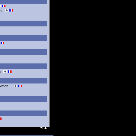
um
ou
 When...
◄
▲