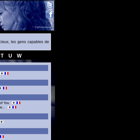
~ Connexion ~
écieux, les gens capables de
T
U
W
 of You
Be...