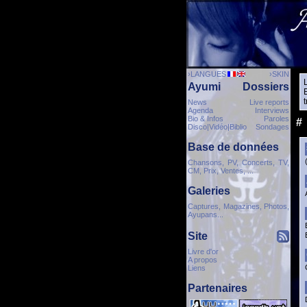
›LANGUES
›SKIN
Ayumi
Dossiers
News
Live reports
Agenda
Interviews
Bio & Infos
Paroles
#
Disco|Vidéo|Biblio
Sondages
Base de données
Chansons, PV, Concerts, TV,
CM, Prix, Ventes, ...
Galeries
Captures, Magazines, Photos,
Ayupans...
Site
Livre d'or
A propos
Liens
Partenaires