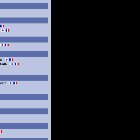
D
ace
 PAIN
LOVE?