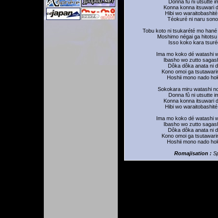
Donna fû ni utsutté 
Konna konna itsuwari 
Hibi wo waraitobashit
Téokuré ni naru sono
Tobu koto ni tsukarété mo hané
Moshimo négai ga hitotsu
Isso koko kara tsuré
Ima mo koko dé watashi 
Ibasho wo zutto sagas
Dôka dôka anata ni 
Kono omoi ga tsutawar
Hoshii mono nado hok
Sokokara miru watashi n
Donna fû ni utsutte 
Konna konna itsuwari 
Hibi wo waraitobashit
Ima mo koko dé watashi 
Ibasho wo zutto sagas
Dôka dôka anata ni 
Kono omoi ga tsutawar
Hoshii mono nado hok
Romajisation :
S