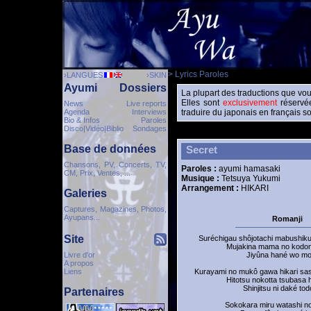
> Lyrics Paroles
›LANGUES
›SKIN
Ayumi
Dossiers
La plupart des traductions que vou
Elles sont
exclusivement
réservée
News
Live reports
Agenda
Interviews
traduire du japonais en français so
Bio & Infos
Paroles
Disco|Vidéo|Biblio
Sondages
Base de données
Secret
Chansons, PV, Concerts, TV,
Paroles :
ayumi hamasaki
CM, Prix, Ventes, ...
Musique :
Tetsuya Yukumi
Arrangement :
HIKARI
Galeries
Captures, Magazines, Photos,
Ayupans...
Romanji
Site
Suréchigau shôjotachi mabushiku
Mujakina mama no kodo
Livre d'or
Jiyûna hané wo mot
A propos
Liens
Kurayami no mukô gawa hikari s
Hitotsu nokotta tsubasa 
Shinjitsu ni daké to
Partenaires
Sokokara miru watashi n