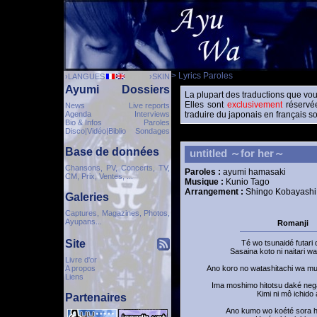
> Lyrics Paroles
›LANGUES
›SKIN
Ayumi
Dossiers
La plupart des traductions que vou
Elles sont
exclusivement
réservée
News
Live reports
Agenda
Interviews
traduire du japonais en français so
Bio & Infos
Paroles
Disco|Vidéo|Biblio
Sondages
Base de données
untitled ～for her～
Chansons, PV, Concerts, TV,
Paroles :
ayumi hamasaki
CM, Prix, Ventes, ...
Musique :
Kunio Tago
Arrangement :
Shingo Kobayashi
Galeries
Captures, Magazines, Photos,
Ayupans...
Romanji
Site
Té wo tsunaidé futari 
Sasaina koto ni naitari wa
Livre d'or
A propos
Ano koro no watashitachi wa muj
Liens
Ima moshimo hitotsu daké neg
Kimi ni mô ichido a
Partenaires
Ano kumo wo koété sora h