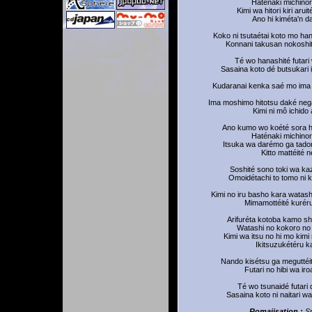
Haténaki michinor
Kimi wa hitori kiri arui
Ano hi kiméta'n d
Koko ni tsutaétai koto mo ha
Konnani takusan nokosh
Té wo hanashité futari 
Sasaina koto dé butsukari iji
Kudaranai kenka saé mo ima d
Ima moshimo hitotsu daké neg
Kimi ni mô ichido a
Ano kumo wo koété sora h
Haténaki michinor
Itsuka wa darémo ga tado
Kitto mattéité n
Soshité sono toki wa ka
Omoidétachi to tomo ni 
Kimi no iru basho kara watas
Mimamottéité kurér
Arifuréta kotoba kamo sh
Watashi no kokoro no
Kimi wa itsu no hi mo kim
Ikitsuzukétéru k
Nando kisétsu ga meguttéit
Futari no hibi wa ir
Té wo tsunaidé futari 
Sasaina koto ni naitari wa
Romajisation :
S