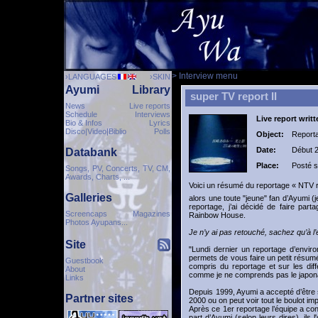
> Interview menu
›LANGUAGES
›SKIN
Ayumi
Library
super TV report II
News
Live reports
Schedule
Interviews
Live report writ
Bio & Infos
Lyrics
Disco|Video|Biblio
Polls
Object:
Report
Date:
Début 
Databank
Place:
Posté 
Songs, PV, Concerts, TV, CM,
Awards, Charts, ...
Voici un résumé du reportage « NTV re
Galleries
alors une toute "jeune" fan d’Ayumi (
reportage, j’ai décidé de faire par
Screencaps Magazines
Rainbow House.
Photos Ayupans...
Je n’y ai pas retouché, sachez qu’à l
Site
"Lundi dernier un reportage d’envir
permets de vous faire un petit résumé
Guestbook
compris du reportage et sur les diff
About
comme je ne comprends pas le japonai
Links
Depuis 1999, Ayumi a accepté d’être 
Partner sites
2000 ou on peut voir tout le boulot imp
Après ce 1er reportage l’équipe a con
part d’Ayumi (selon leurs dires), ils