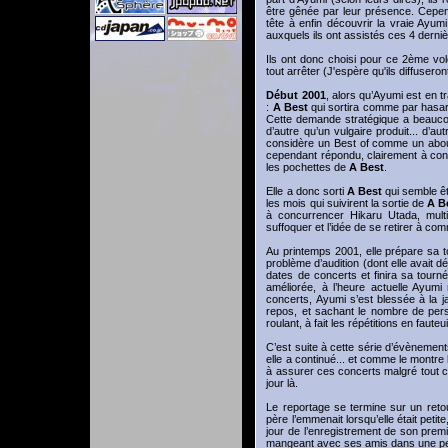
être gênée par leur présence. Cependa
tête à enfin découvrir la vraie Ayum
auxquels ils ont assistés ces 4 derni
Ils ont donc choisi pour ce 2ème vo
tout arrêter (J'espère qu'ils diffuseron
Début 2001
, alors qu’Ayumi est en t
:
A Best
qui sortira comme par hasar
Cette demande stratégique a beaucou
d’autre qu’un vulgaire produit... d’aut
considère un Best of comme un about
cependant répondu, clairement à cont
les pochettes de
A Best
.
Elle a donc sorti
A Best
qui semble êt
les mois qui suivirent la sortie de
A B
à concurrencer Hikaru Utada, mult
suffoquer et l’idée de se retirer à com
Au printemps 2001, elle prépare sa 
problème d’audition (dont elle avait d
dates de concerts et finira sa tourn
améliorée, à l’heure actuelle Ayumi
concerts, Ayumi s’est blessée à la j
repos, et sachant le nombre de pers
roulant, à fait les répétitions en faut
C’est suite à cette série d’évènement
elle a continué... et comme le montre
à assurer ces concerts malgré tout c
jour là.
Le reportage se termine sur un re
père l’emmenait lorsqu’elle était peti
jour de l’enregistrement de son premi
mangeant avec ses amis dans une peti