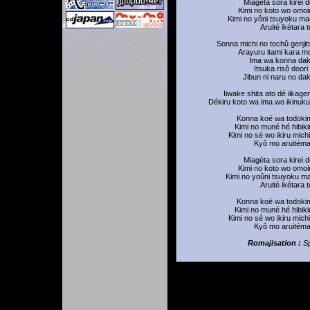
Miagéta sora kirei d
Kimi no koto wo omoi
Kimi no yôni tsuyoku ma
Aruité ikétara t
Sonna michi no tochû genjit
Arayuru itami kara m
Ima wa konna da
Itsuka risô doori
Jibun ni naru no dak
Iiwake shita ato dé iika
Dékiru koto wa ima wo ikinuku
Konna koé wa todoki
Kimi no muné hé hibik
Kimi no sé wo ikiru michi
Kyô mo aruitém
Miagéta sora kirei d
Kimi no koto wo omoi
Kimi no yoûni tsuyoku m
Aruité ikétara t
Konna koé wa todoki
Kimi no muné hé hibik
Kimi no sé wo ikiru michi
Kyô mo aruitém
Romajisation :
S