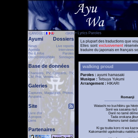
> Lyrics Paroles
›LANGUES
›SKIN
Ayumi
Dossiers
La plupart des traductions que vou
Elles sont
exclusivement
réservée
News
Live reports
Agenda
Interviews
traduire du japonais en français so
Bio & Infos
Paroles
Disco|Vidéo|Biblio
Sondages
Base de données
walking proud
Chansons, PV, Concerts, TV,
Paroles :
ayumi hamasaki
CM, Prix, Ventes, ...
Musique :
Tetsuya Yukumi
Arrangement :
HIKARI
Galeries
Captures, Magazines, Photos,
Ayupans...
Romanji
Site
Watashi no kuchibiru ga hitot
Soré wa sasaina riyû
Livre d'or
Daré no tamé démo
A propos
Tada orokana jibu
Liens
Mamoru tamé datta'
Ki ga tsuita koro ni wa kazo
Partenaires
Kakomarété ugokénaku nattéta 